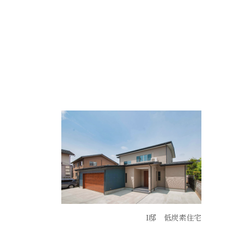
I邸 低炭素住宅